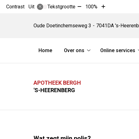
Tekst
Tekst
Contrast
Tekstgrootte
100%
Uit
verkleinen
vergroten
Apotheek
met
met
Bergh
Oude Doetinchemseweg
3
7041DA
's-Heerenb
10%
10%
Hoofdmenu
Home
Over ons
Online services
Over
ons
submenu
APOTHEEK BERGH
'S-HEERENBERG
Wat zegt mijn polis?