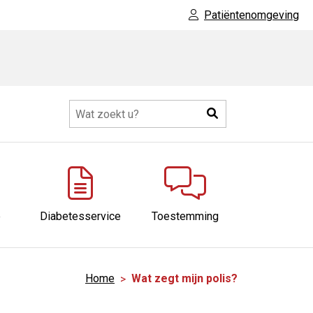
Patiëntenomgeving
Zoeken
eer
ubmenu
e
Diabetesservice
Toestemming
Home
Wat zegt mijn polis?