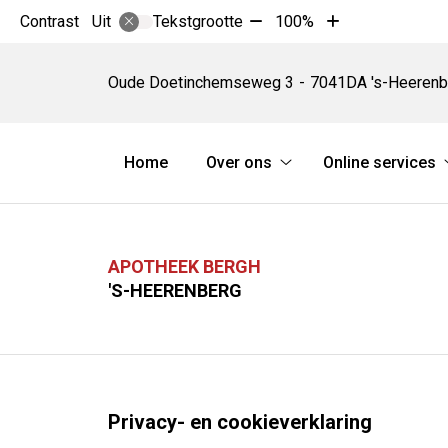
Tekst
Tekst
Contrast
Tekstgrootte
100%
Uit
verkleinen
vergroten
Apotheek
met
met
Bergh
Oude Doetinchemseweg
3
7041DA
's-Heerenb
10%
10%
Hoofdmenu
Home
Over ons
Online services
Over
ons
submenu
APOTHEEK BERGH
'S-HEERENBERG
Privacy- en cookieverklaring