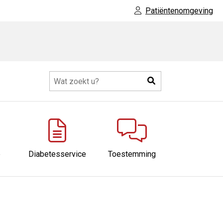
Patiëntenomgeving
Zoeken
eer
ubmenu
e
Diabetesservice
Toestemming