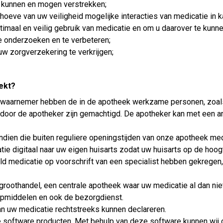
e kunnen en mogen verstrekken;
eve van uw veiligheid mogelijke interacties van medicatie in ka
imaal en veilig gebruik van medicatie en om u daarover te kunne
te onderzoeken en te verbeteren;
uw zorgverzekering te verkrijgen;
ekt?
ns waarnemer hebben de in de apotheek werkzame personen, zoal
 door de apotheker zijn gemachtigd. De apotheker kan met een a
dien die buiten reguliere openingstijden van onze apotheek medi
tie digitaal naar uw eigen huisarts zodat uw huisarts op de hoogt
ld medicatie op voorschrift van een specialist hebben gekregen,
 groothandel, een centrale apotheek waar uw medicatie al dan ni
lpmiddelen en ook de bezorgdienst.
n uw medicatie rechtstreeks kunnen declareren.
e software producten. Met behulp van deze software kunnen wij o