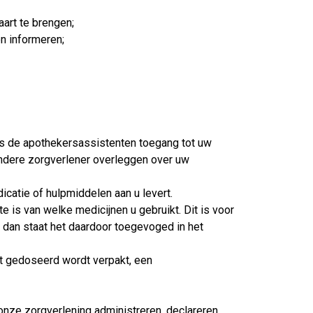
art te brengen;
n informeren;
s de apothekersassistenten toegang tot uw
ndere zorgverlener overleggen over uw
catie of hulpmiddelen aan u levert.
e is van welke medicijnen u gebruikt. Dit is voor
 dan staat het daardoor toegevoged in het
et gedoseerd wordt verpakt, een
nze zorgverlening administreren, declareren,