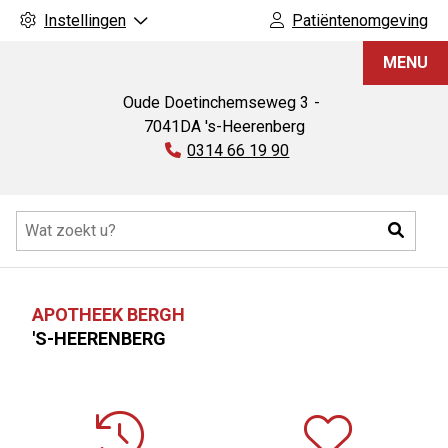
Instellingen
Patiëntenomgeving
Apotheek
MENU
Bergh
Oude Doetinchemseweg
3
7041DA
's-Heerenberg
Tel:
0314 66 19 90
Hoofdmenu
Zoeke
APOTHEEK BERGH
'S-HEERENBERG