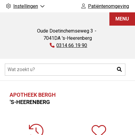
Instellingen
Patiëntenomgeving
Apotheek
MENU
Bergh
Oude Doetinchemseweg
3
7041DA
's-Heerenberg
Tel:
0314 66 19 90
Hoofdmenu
Zoeke
APOTHEEK BERGH
'S-HEERENBERG