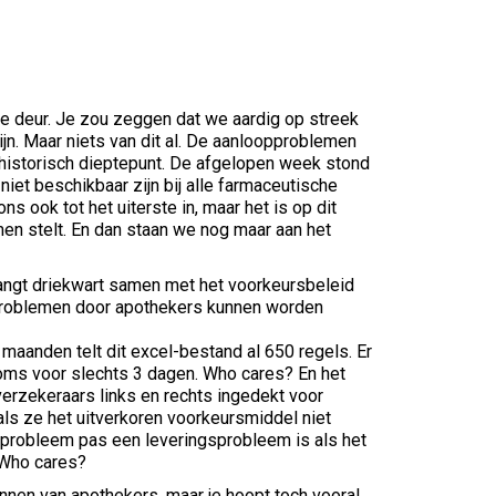
de deur. Je zou zeggen dat we aardig op streek
jn. Maar niets van dit al. De aanloopproblemen
historisch dieptepunt. De afgelopen week stond
niet beschikbaar zijn bij alle farmaceutische
s ook tot het uiterste in, maar het is op dit
en stelt. En dan staan we nog maar aan het
angt driekwart samen met het voorkeursbeleid
 problemen door apothekers kunnen worden
e maanden telt dit excel-bestand al 650 regels. Er
oms voor slechts 3 dagen. Who cares? En het
verzekeraars links en rechts ingedekt voor
ls ze het uitverkoren voorkeursmiddel niet
sprobleem pas een leveringsprobleem is als het
 Who cares?
nen van apothekers, maar je hoopt toch vooral