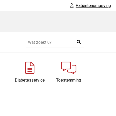
Patiëntenomgeving
Zoeken
eer
ubmenu
e
Diabetesservice
Toestemming