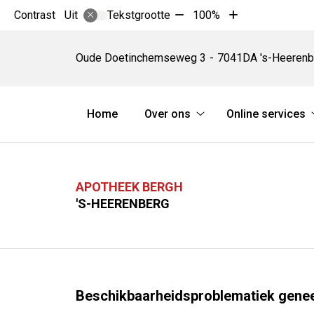
Tekst
Tekst
Contrast
Tekstgrootte
100%
Uit
verkleinen
vergroten
Apotheek
met
met
Bergh
Oude Doetinchemseweg
3
7041DA
's-Heerenb
10%
10%
Hoofdmenu
Home
Over ons
Online services
Over
ons
submenu
APOTHEEK BERGH
'S-HEERENBERG
Beschikbaarheidsproblematiek gene