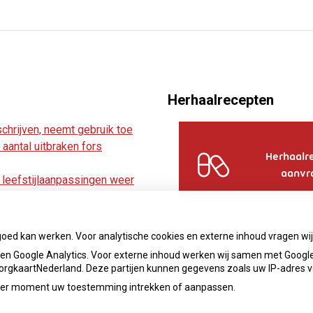
Herhaalrecepten
chrijven, neemt gebruik toe
aantal uitbraken fors
Herhaalr
aanvr
leefstijlaanpassingen weer
wege besmetting
n baby’s ziek maken
goed kan werken. Voor analytische cookies en externe inhoud vragen w
n Google Analytics. Voor externe inhoud werken wij samen met Google
 ZorgkaartNederland. Deze partijen kunnen gegevens zoals uw IP-adres 
ieder moment uw toestemming intrekken of aanpassen.