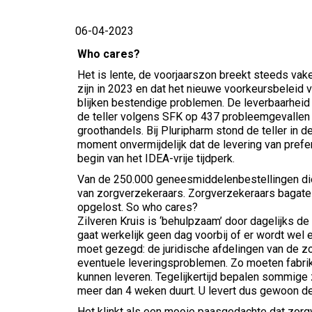
06-04-2023
Who cares?
Het is lente, de voorjaarszon breekt steeds vak
zijn in 2023 en dat het nieuwe voorkeursbeleid 
blijken bestendige problemen. De leverbaarhei
de teller volgens SFK op 437 probleemgevallen
groothandels. Bij Pluripharm stond de teller in d
moment onvermijdelijk dat de levering van pref
begin van het IDEA-vrije tijdperk.
Van de 250.000 geneesmiddelenbestellingen die
van zorgverzekeraars. Zorgverzekeraars bagate
opgelost. So who cares?
Zilveren Kruis is ‘behulpzaam’ door dagelijks de
gaat werkelijk geen dag voorbij of er wordt we
moet gezegd: de juridische afdelingen van de zo
eventuele leveringsproblemen. Zo moeten fabrik
kunnen leveren. Tegelijkertijd bepalen sommige
meer dan 4 weken duurt. U levert dus gewoon de
Het klinkt als een mooie paasgedachte dat zorg