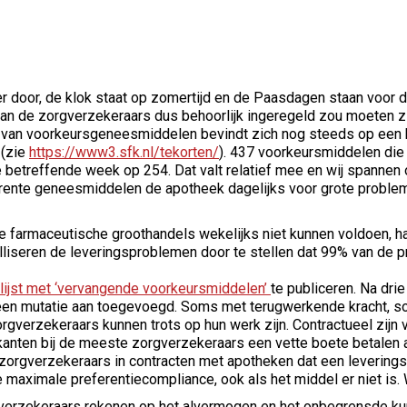
er door, de klok staat op zomertijd en de Paasdagen staan voor 
van de zorgverzekeraars dus behoorlijk ingeregeld zou moeten zi
d van voorkeursgeneesmiddelen bevindt zich nog steeds op een 
 (zie
https://www3.sfk.nl/tekorten/
). 437 voorkeursmiddelen die 
e betreffende week op 254. Dat valt relatief mee en wij spannen on
erente geneesmiddelen de apotheek dagelijks voor grote problem
 farmaceutische groothandels wekelijks niet kunnen voldoen, h
lliseren de leveringsproblemen door te stellen dat 99% van de
lijst met ‘vervangende voorkeursmiddelen’
te publiceren. Na dri
l een mutatie aan toegevoegd. Soms met terugwerkende kracht, s
rgverzekeraars kunnen trots op hun werk zijn. Contractueel zijn 
anten bij de meeste zorgverzekeraars een vette boete betalen a
 zorgverzekeraars in contracten met apotheken dat een levering
 maximale preferentiecompliance, ook als het middel er niet is.
verzekeraars rekenen op het alvermogen en het onbegrensde kun