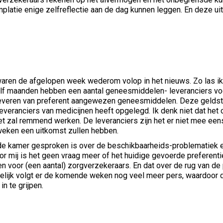
latie enige zelfreflectie aan de dag kunnen leggen. En deze uit
ren de afgelopen week wederom volop in het nieuws. Zo las ik e
alf maanden hebben een aantal geneesmiddelen- leveranciers vo
 leveren van preferent aangewezen geneesmiddelen. Deze gelds
everanciers van medicijnen heeft opgelegd. Ik denk niet dat he
et zal remmend werken. De leveranciers zijn het er niet mee ee
r weken een uitkomst zullen hebben.
 de kamer gesproken is over de beschikbaarheids-problematiek en
oor mij is het geen vraag meer of het huidige gevoerde preferen
 voor (een aantal) zorgverzekeraars. En dat over de rug van de p
opelijk volgt er de komende weken nog veel meer pers, waardoor d
n te grijpen.