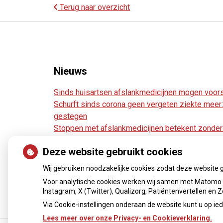
Terug naar overzicht
Nieuws
Sinds huisartsen afslankmedicijnen mogen voors
Schurft sinds corona geen vergeten ziekte meer: 
gestegen
Stoppen met afslankmedicijnen betekent zonder 
gewichtstoename
Deze website gebruikt cookies
Kookadvies drinkwater in provincie Utrecht van
Terugroepactie babyvoeding Nestlé: bacterie ka
Wij gebruiken noodzakelijke cookies zodat deze website 
Voor analytische cookies werken wij samen met Matomo e
Instagram, X (Twitter), Qualizorg, Patiëntenvertellen en
Via Cookie-instellingen onderaan de website kunt u op 
Lees meer over onze Privacy- en Cookieverklaring.