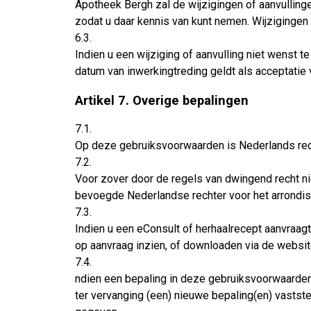
Apotheek Bergh zal de wijzigingen of aanvullin
zodat u daar kennis van kunt nemen. Wijzigingen
6.3.
Indien u een wijziging of aanvulling niet wenst
datum van inwerkingtreding geldt als acceptatie
Artikel 7. Overige bepalingen
7.1.
Op deze gebruiksvoorwaarden is Nederlands rec
7.2.
Voor zover door de regels van dwingend recht n
bevoegde Nederlandse rechter voor het arrondi
7.3.
Indien u een eConsult of herhaalrecept aanvraagt 
op aanvraag inzien, of downloaden via de websi
7.4.
ndien een bepaling in deze gebruiksvoorwaarden ni
ter vervanging (een) nieuwe bepaling(en) vastst