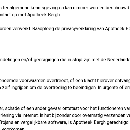
ts ter algemene kennisgeving en kan nimmer worden beschouwd a
contact op met Apotheek Bergh.
den verwerkt. Raadpleeg de privacyverklaring van Apotheek Be
ndelingen en/of gedragingen die in strijd zijn met de Nederland
oemde voorwaarden overtreedt, of een klacht hierover ontvangt, z
elf ingrijpen om de overtreding te beëindigen. In urgente of e
er, schade of een ander gevaar ontstaat voor het functioneren 
lening via internet, in het bijzonder door overmatig verzenden 
rojans en vergelijkbare software, is Apotheek Bergh gerechtigd a
te voorkomen.