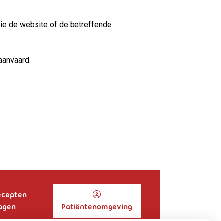
die de website of de betreffende
aanvaard.
ecepten
agen
Patiëntenomgeving