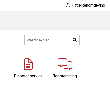
Patiëntenomgeving
Zoeken
eer
ubmenu
e
Diabetesservice
Toestemming