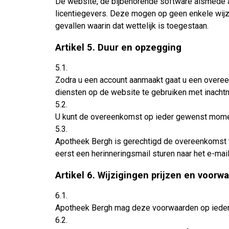
De website, de bijbehorende software alsmede al
licentiegevers. Deze mogen op geen enkele wijz
gevallen waarin dat wettelijk is toegestaan.
Artikel 5. Duur en opzegging
5.1.
Zodra u een account aanmaakt gaat u een overee
diensten op de website te gebruiken met inach
5.2.
U kunt de overeenkomst op ieder gewenst momen
5.3.
Apotheek Bergh is gerechtigd de overeenkomst te
eerst een herinneringsmail sturen naar het e-mai
Artikel 6. Wijzigingen prijzen en voorw
6.1.
Apotheek Bergh mag deze voorwaarden op iede
6.2.