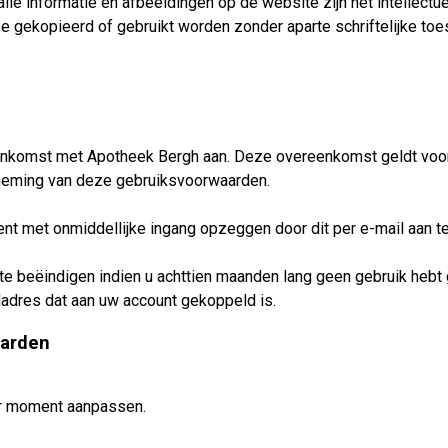
le informatie en afbeeldingen op de website zijn het intellect
e gekopieerd of gebruikt worden zonder aparte schriftelijke to
nkomst met Apotheek Bergh aan. Deze overeenkomst geldt voor 
tneming van deze gebruiksvoorwaarden.
t met onmiddellijke ingang opzeggen door dit per e-mail aan t
 beëindigen indien u achttien maanden lang geen gebruik hebt g
ladres dat aan uw account gekoppeld is.
aarden
r moment aanpassen.