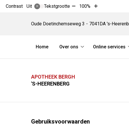
Tekst
Tekst
Contrast
Tekstgrootte
100%
Uit
verkleinen
vergroten
Apotheek
met
met
Bergh
Oude Doetinchemseweg
3
7041DA
's-Heerenb
10%
10%
Hoofdmenu
Home
Over ons
Online services
Over
ons
submenu
APOTHEEK BERGH
'S-HEERENBERG
Gebruiksvoorwaarden