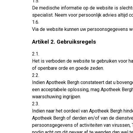
1.5.
De medische informatie op de website is slech
specialist. Neem voor persoonlijk advies altijd 
1.6.
Via de website kunnen uw persoonsgegevens wor
Artikel 2. Gebruiksregels
2.1.
Het is verboden de website te gebruiken voor ha
of openbare orde en goede zeden.
2.2.
Indien Apotheek Bergh constateert dat u bovengen
een acceptabele oplossing, mag Apotheek Bergh z
waarschuwing ingrijpen.
2.3.
Indien naar het oordeel van Apotheek Bergh hind
Apotheek Bergh of derden en/of van de dienstver
persoonsgegevens of activiteiten van virussen, T
nodig acht om dit gevaar af te wenden dan wel 